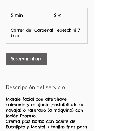
2
euros
5 min
5
2 €
m
Carrer del Cardenal Tedeschini 7
i
Local
n
Reservar ahora
Descripción del servicio
Masaje facial con aftershave
calmante y relajante postafeitado (a
navaja) o rasurado (a máquina) con
loción Proraso.
Crema post barba con acéite de
Eucalipto y Mentol + toallas frías para