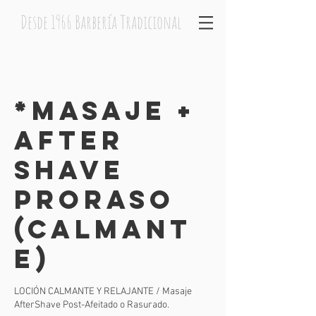
Desde 1966 Barbería Tradicional
*MASAJE +
AFTER
SHAVE
PRORASO
(Calmant
e)
LOCIÓN CALMANTE Y RELAJANTE / Masaje
AfterShave Post-Afeitado o Rasurado.