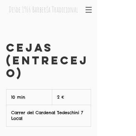
Desde 1966 Barbería Tradicional
Cejas
(Entrecej
o)
2
euros
10 min
1
2 €
0
Carrer del Cardenal Tedeschini 7
m
Local
i
n