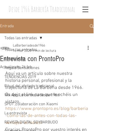
Desde 1966 Barbería Tradicional
Entrada
Todas las entradas
LaBarberiadesde1966
Todas las entradas
16 mar 2020
1 min de lectura
Entrevista con ProntoPro
Empezando
Actualizado:
26 feb
Regala Sensaciones
Aquí va un artículo sobre nuestra 
TENDENCIAS 2019
historia personal, profesional y la 
Ritual del afeitado tradicional
trayectoria de La Barberia desde 1966.
Os dejo el link para que le echéis un 
Wix App, La barberia desde 1966
vistazo.
SPOT ,colaboración con Xiaomi
https://www.prontopro.es/blog/barberia
La entrevista
-como-las-de-antes-con-todas-las-
REVISTA DIGITAL SOYBARBUDO
ventajas-actuales/
Gracias ProntoPro por vuestro interés en 