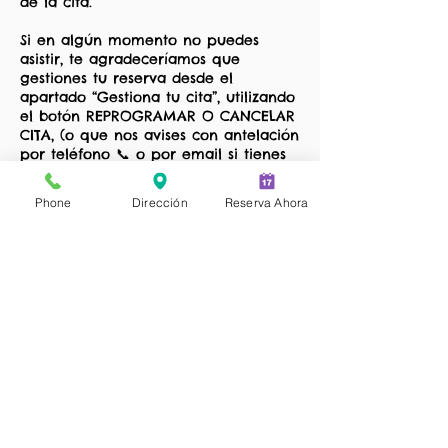
de la cita.
Si en algún momento no puedes
asistir, te agradeceríamos que
gestiones tu reserva desde el
apartado “Gestiona tu cita”, utilizando
el botón REPROGRAMAR O CANCELAR
CITA, (o que nos avises con antelación
por teléfono 📞 o por email si tienes
algún problema con esta función), así
evitamos esperas innecesarias y
Phone
Dirección
Reserva Ahora
podemos ofrecer ese espacio a otro
cliente que lo necesite 🙏.
✏️ GESTIONA TU CITA
Puedes modificar o cancelar tu cita
directamente desde el email de
confirmación que recibes al hacer la
reserva, utilizando el botón que
aparece en la parte superior:
REPROGRAMAR O CANCELAR CITA.
Los clientes podrán reprogramar o
cancelar su cita con un mínimo de 1